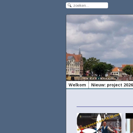
Welkom
Nieuw: project 202